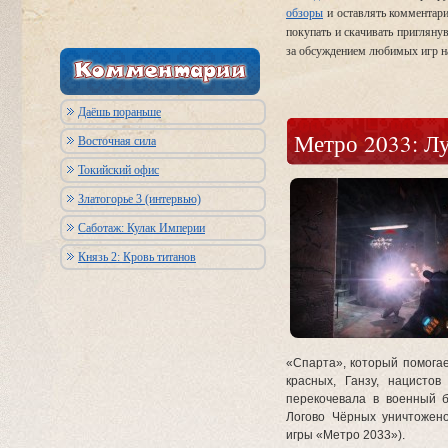
обзоры
и оставлять комментар
покупать и скачивать пригляну
за обсуждением любимых игр н
Даёшь пораньше
Метро 2033: Л
Восточная сила
Токийский офис
Златогорье 3 (интервью)
Саботаж: Кулак Империи
Князь 2: Кровь титанов
«Спарта», который помогае
красных, Ганзу, нацистов
перекочевала в военный б
Логово Чёрных уничтожено
игры «Метро 2033»).