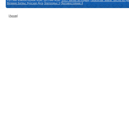
Русские компьютерные игры, русские игры:
2025: Битва за Родину
Проклятые Земли: Весна на Дж
Великие Битвы: Курская Дуга
Златогорье 3
Противостояние 4
[Архив]