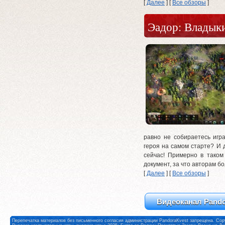
[
Далее
] [
Все обзоры
]
Эадор: Владык
равно не собираетесь игр
героя на самом старте? И 
сейчас! Примерно в таком 
документ, за что авторам б
[
Далее
] [
Все обзоры
]
Видеоканал Pando
Перепечатка материалов без письменного согласия администрации PandoraKvest запрещена. Copy