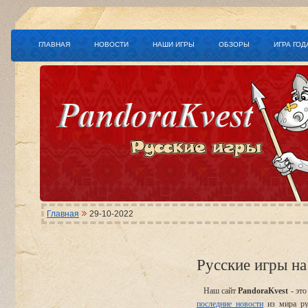
ГЛАВНАЯ
НОВОСТИ
НАШИ ИГРЫ
ОБЗОРЫ
ИГРА ГОД
Главная
29-10-2022
Русские игры на
Наш сайт
PandoraKvest
- это
последние новости
из мира ру