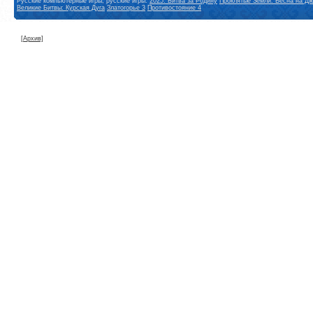
Русские компьютерные игры, русские игры:
2025: Битва за Родину
Проклятые Земли: Весна на Дж
Великие Битвы: Курская Дуга
Златогорье 3
Противостояние 4
[Архив]