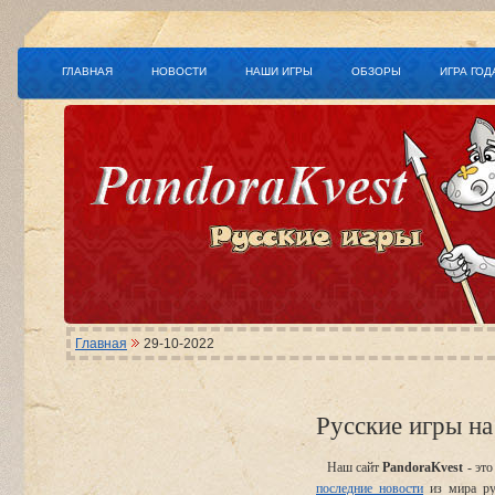
ГЛАВНАЯ
НОВОСТИ
НАШИ ИГРЫ
ОБЗОРЫ
ИГРА ГОД
Главная
29-10-2022
Русские игры на
Наш сайт
PandoraKvest
- это
последние новости
из мира ру