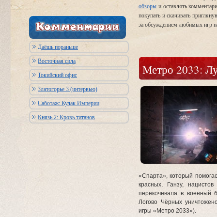
обзоры
и оставлять комментар
покупать и скачивать пригляну
за обсуждением любимых игр н
Даёшь пораньше
Восточная сила
Метро 2033: Л
Токийский офис
Златогорье 3 (интервью)
Саботаж: Кулак Империи
Князь 2: Кровь титанов
«Спарта», который помогае
красных, Ганзу, нацистов
перекочевала в военный б
Логово Чёрных уничтожено
игры «Метро 2033»).