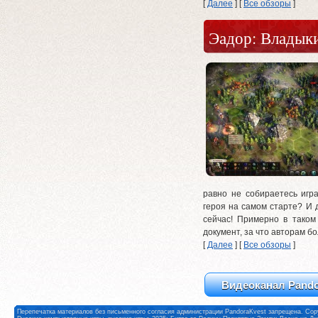
[
Далее
] [
Все обзоры
]
Эадор: Владык
равно не собираетесь игр
героя на самом старте? И 
сейчас! Примерно в таком 
документ, за что авторам б
[
Далее
] [
Все обзоры
]
Видеоканал Pando
Перепечатка материалов без письменного согласия администрации PandoraKvest запрещена. Copy